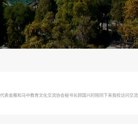
代表处商务代表金雁和马中教育文化交流协会秘书长顾国兴的陪同下来我校访问交