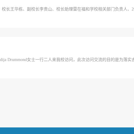
泓、校长王华栋、副校长李贵山、校长助理雷在福和学校相关部门负责人、20
ija Drummond女士一行二人来我校访问，此次访问交流的目的是为落实