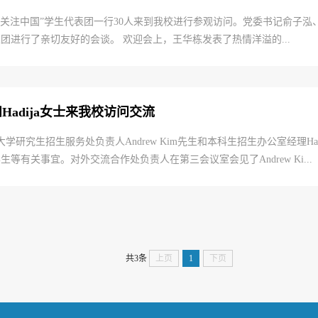
期“关注中国”学生代表团一行30人来到我校进行参观访问。党委书记俞子
进行了亲切友好的会谈。 欢迎会上，王华栋发表了热情洋溢的...
Hadija女士来我校访问交流
研究生招生服务处负责人Andrew Kim先生和本科生招生办公室经理Had
有关事宜。对外交流合作处负责人在第三会议室会见了Andrew Ki...
共3条
上页
1
下页