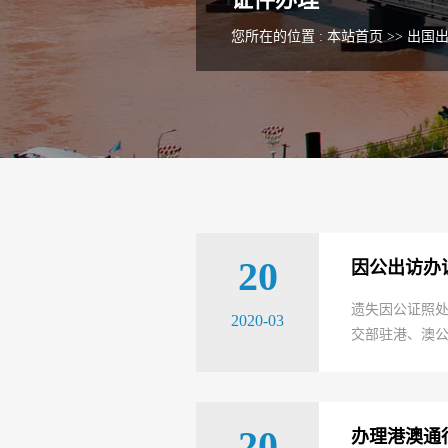
您所在的位置 :
本站首页
>>
出国
20
因公出访办
遗失因公证照
2020-03
交部驻港、澳公
20
办理港澳通