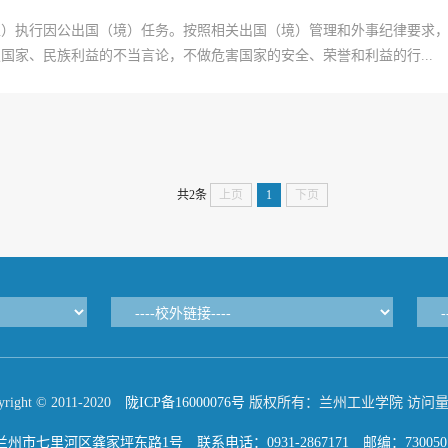
区）执行因公出国（境）任务。按照相关出国（境）管理和外事纪律要求
国家、民族利益的不当言论，不做危害国家的安全、荣誉和利益的行...
共2条
上页
1
下页
yright © 2011-2020
陇ICP备16000076号
版权所有：兰州工业学院 访问量：3
州市七里河区龚家坪东路1号 联系电话：0931-2867171 邮编：730050 