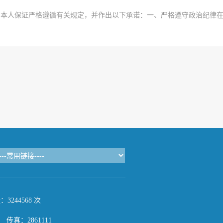
，本人保证严格遵循有关规定，并作出以下承诺：一、严格遵守政治纪律
244568 次
传真：2861111