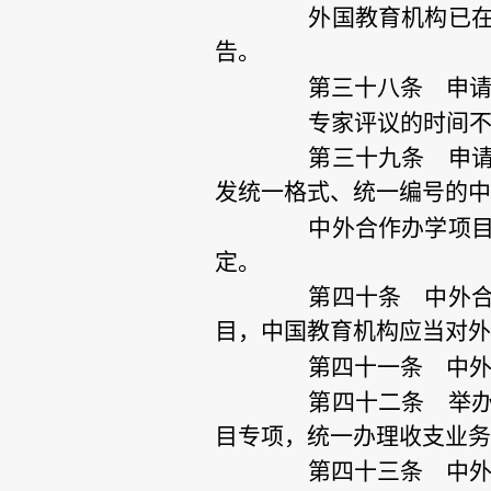
外国教育机构已在中
告。
第三十八条 申请设
专家评议的时间不计
第三十九条 申请设
发统一格式、统一编号的中
中外合作办学项目批
定。
第四十条 中外合作
目，中国教育机构应当对外
第四十一条 中外合
第四十二条 举办中
目专项，统一办理收支业务
第四十三条 中外合