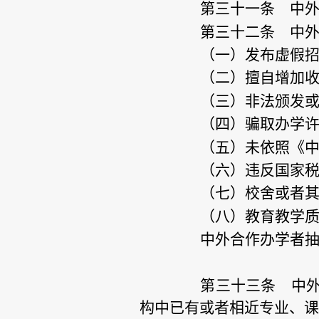
第三十一条 中外合
第三十二条 中外合
（一）发布虚假招生
（二）擅自增加收费
（三）非法颁发或者
（四）骗取办学许可
（五）未依照《中华
（六）违反国家税收
（七）校舍或者其他
（八）教育教学质量
中外合作办学者抽逃
第三十三条 中外合
构中已有或者相近专业、课