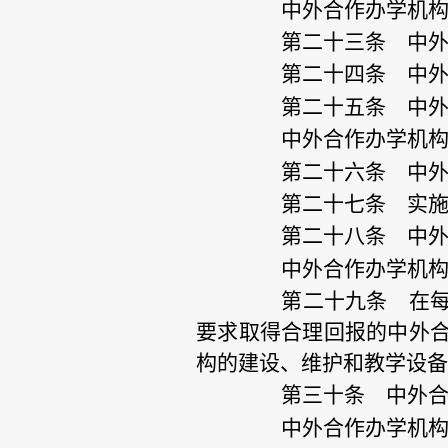
中外合作办学机构的
第二十三条 中外合
第二十四条 中外合
第二十五条 中外合
中外合作办学机构应
第二十六条 中外合
第二十七条 实施高
第二十八条 中外合
中外合作办学机构不
第二十九条 在每个
要求取得合理回报的中外
构的建设、维护和教学设备
第三十条 中外合作
中外合作办学机构接