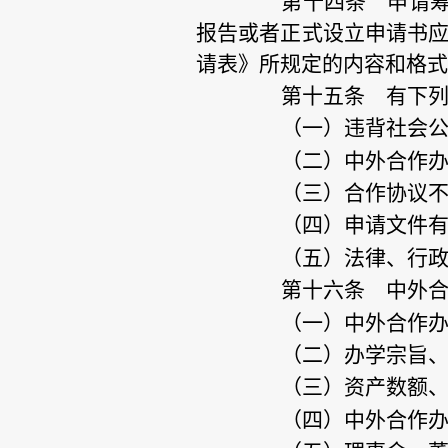
第十四条 申请筹备
报告或者正式设立申请书
请表》所规定的内容和格式
第十五条 有下列情
（一）违背社会公共
（二）中外合作办学
（三）合作协议不符
（四）申请文件有
（五）法律、行政法
第十六条 中外合作
（一）中外合作办
（二）办学宗旨、
（三）资产数额、来
（四）中外合作办学