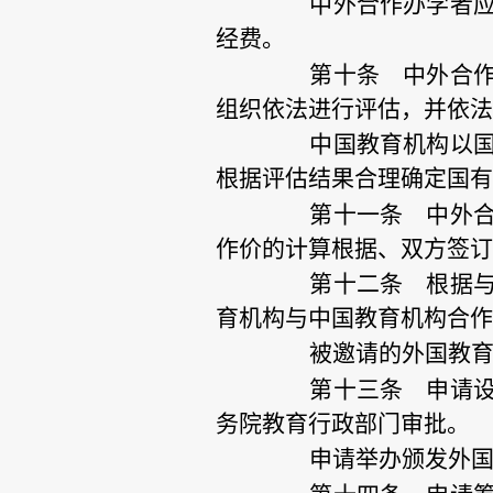
中外合作办学者应当
经费。
第十条 中外合作办
组织依法进行评估，并依法
中国教育机构以国有
根据评估结果合理确定国有
第十一条 中外合作
作价的计算根据、双方签订
第十二条 根据与外
育机构与中国教育机构合作
被邀请的外国教育机
第十三条 申请设立
务院教育行政部门审批。
申请举办颁发外国教