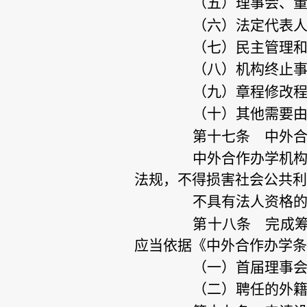
（五）理事会、董事
（六）法定代表人
（七）民主管理和
（八）机构终止事
（九）章程修改程
（十）其他需要由
第十七条 中外合作
中外合作办学机构的
法规，不得损害社会公共利
不具有法人资格的中
第十八条 完成筹备
应当依据《中外合作办学条
（一）首届理事会、
（二）聘任的外籍教